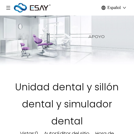
Español
APOYO
Unidad dental y sillón
dental y simulador
dental
Vistas:
0
Autor:Editor del sitio Hora de