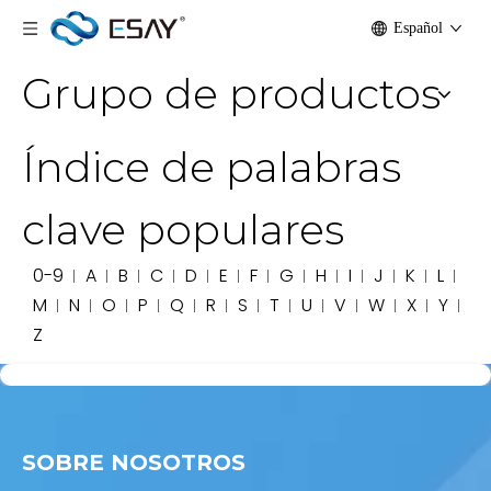
Español
Grupo de productos
Índice de palabras
clave populares
0-9
A
B
C
D
E
F
G
H
I
J
K
L
M
N
O
P
Q
R
S
T
U
V
W
X
Y
Z
SOBRE NOSOTROS