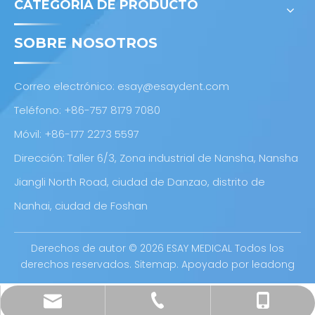
CATEGORIA DE PRODUCTO
SOBRE NOSOTROS
Correo electrónico:
esay@esaydent.com
Teléfono: +86-757 8179 7080
Móvil: +86-177 2273 5597
Dirección: Taller 6/3, Zona industrial de Nansha, Nansha
Jiangli North Road, ciudad de Danzao, distrito de
Nanhai, ciudad de Foshan
Derechos de autor ©
2026
ESAY MEDICAL Todos los
derechos reservados.
Sitemap
. Apoyado por
leadong
esay@esaydent.com
+86-757 8179 7080
+86-177 2273 5597