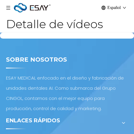
Español
Detalle de vídeos
SOBRE NOSOTROS
ESAY MEDICAL enfocado en el diseño y fabricación de
unidades dentales AI. Como submarca del Grupo
CINGOL, contamos con el mejor equipo para
producción, control de calidad y marketing.
ENLACES RÁPIDOS